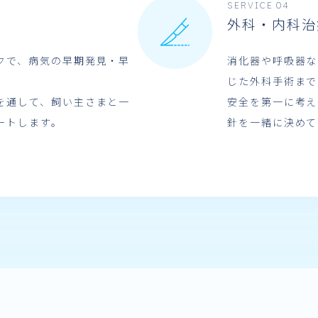
SERVICE 04
外科・内科治
クで、病気の早期発見・早
消化器や呼吸器な
。
じた外科手術まで
を通して、飼い主さまと一
安全を第一に考え
ートします。
針を一緒に決めて