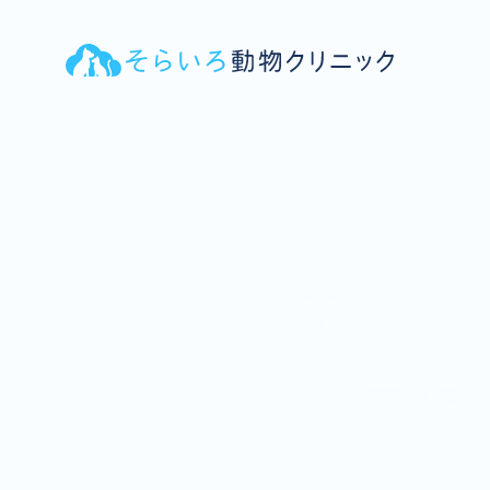
犬・猫の健康から予防までトータルサポート
やさしい空色の
安心できる医療