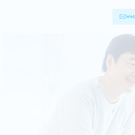
We
ように
を